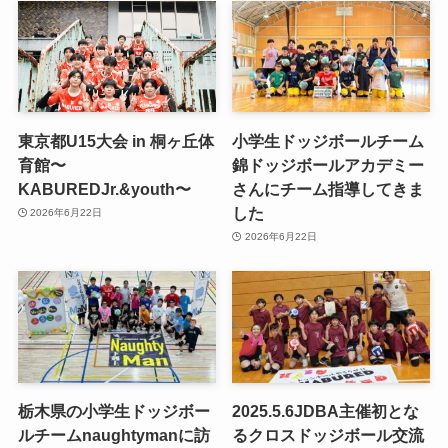
東京都U15大会 in 桐ヶ丘体
小学生ドッジボールチーム
育館〜
錦ドッジボールアカデミー
KABUREDJr.&youth〜
さんにチーム指導してきま
した
2026年6月22日
2026年6月22日
栃木県の小学生ドッジボー
2025.5.6JDBA主催初とな
ルチームnaughtymanに訪
るクロスドッジボール交流