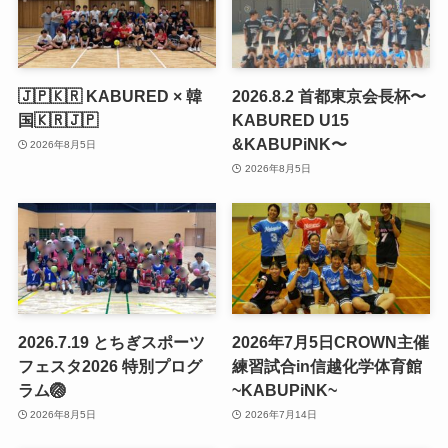
🇯🇵🇰🇷 KABURED × 韓
2026.8.2 首都東京会長杯〜
国🇰🇷🇯🇵
KABURED U15
&KABUPiNK〜
2026年8月5日
2026年8月5日
2026.7.19 とちぎスポーツ
2026年7月5日CROWN主催
フェスタ2026 特別プログ
練習試合in信越化学体育館
ラム🏐
~KABUPiNK~
2026年8月5日
2026年7月14日