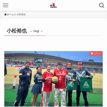
ホーム
小松裕也
小松裕也
– tag –
ブログ