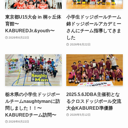
東京都U15大会 in 桐ヶ丘体
小学生ドッジボールチーム
育館〜
錦ドッジボールアカデミー
KABUREDJr.&youth〜
さんにチーム指導してきま
した
2026年6月22日
2026年6月22日
栃木県の小学生ドッジボー
2025.5.6JDBA主催初とな
ルチームnaughtymanに訪
るクロスドッジボール交流
問しました！！〜
大会KABURED準優勝
KABUREDチーム訪問〜
2026年5月12日
2026年6月22日