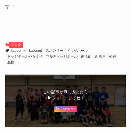
す！
ブログ
kabupink
kabured
スポンサー
ドッジボール
ドッジボールやろうぜ
マルチドッジボール
南流山
新松戸
松戸
船橋
この記事が気に入ったら
フォローしてね！
Follow Me