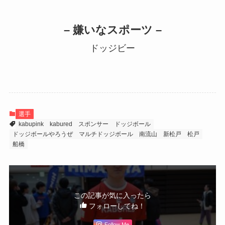
– 嫌いなスポーツ –
ドッジビー
選手
kabupink
kabured
スポンサー
ドッジボール
ドッジボールやろうぜ
マルチドッジボール
南流山
新松戸
松戸
船橋
この記事が気に入ったら
フォローしてね！
Follow Me