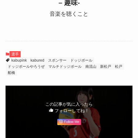
– 趣味-
音楽を聴くこと
選手
kabupink
kabured
スポンサー
ドッジボール
ドッジボールやろうぜ
マルチドッジボール
南流山
新松戸
松戸
船橋
この記事が気に入ったら
フォローしてね！
Follow Me