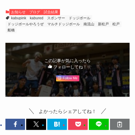
お知らせ
ブログ
試合結果
kabupink
kabured
スポンサー
ドッジボール
ドッジボールやろうぜ
マルチドッジボール
南流山
新松戸
松戸
船橋
この記事が気に入ったら
フォローしてね！
Follow Me
よかったらシェアしてね！