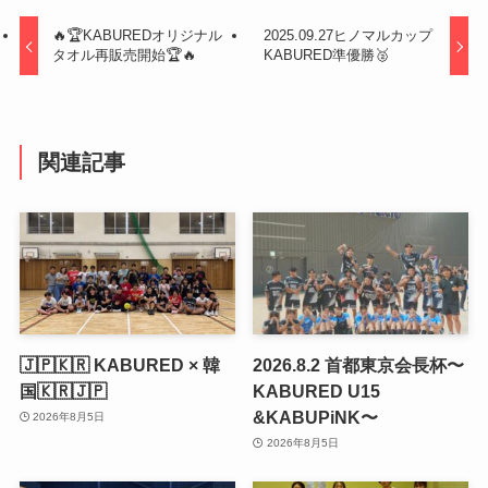
🔥🏆KABUREDオリジナル
2025.09.27ヒノマルカップ
タオル再販売開始🏆🔥
KABURED準優勝🥈
関連記事
🇯🇵🇰🇷 KABURED × 韓
2026.8.2 首都東京会長杯〜
国🇰🇷🇯🇵
KABURED U15
&KABUPiNK〜
2026年8月5日
2026年8月5日