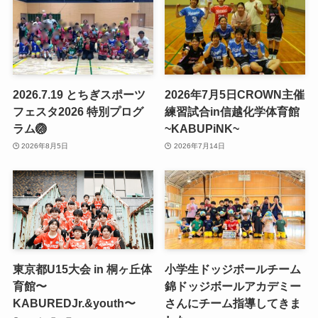
2026.7.19 とちぎスポーツ
2026年7月5日CROWN主催
フェスタ2026 特別プログ
練習試合in信越化学体育館
ラム🏐
~KABUPiNK~
2026年8月5日
2026年7月14日
東京都U15大会 in 桐ヶ丘体
小学生ドッジボールチーム
育館〜
錦ドッジボールアカデミー
KABUREDJr.&youth〜
さんにチーム指導してきま