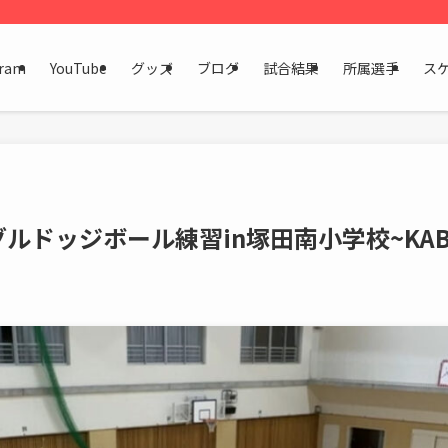
gram
YouTube
グッズ
ブログ
試合結果
所属選手
ス
ングルドッジボール練習in塚田南小学校~KAB