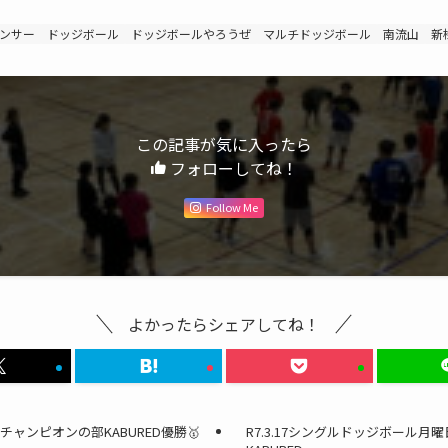
ンサー
ドッジボール
ドッジボールやろうぜ
マルチドッジボール
南流山
新
この記事が気に入ったら
フォローしてね！
Follow Me
よかったらシェアしてね！
チャンピオンの部KABURED優勝🥇
R7.3.17シングルドッジボール月