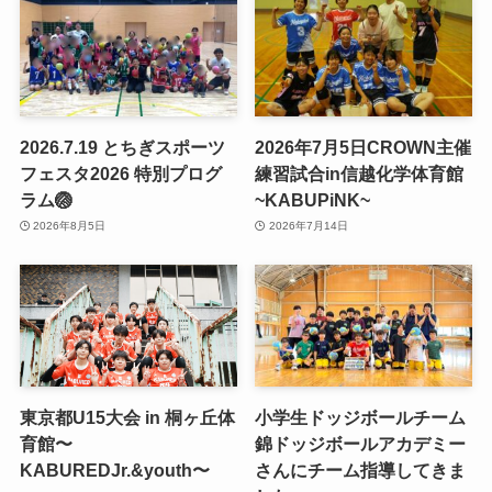
2026.7.19 とちぎスポーツ
2026年7月5日CROWN主催
フェスタ2026 特別プログ
練習試合in信越化学体育館
ラム🏐
~KABUPiNK~
2026年8月5日
2026年7月14日
東京都U15大会 in 桐ヶ丘体
小学生ドッジボールチーム
育館〜
錦ドッジボールアカデミー
KABUREDJr.&youth〜
さんにチーム指導してきま