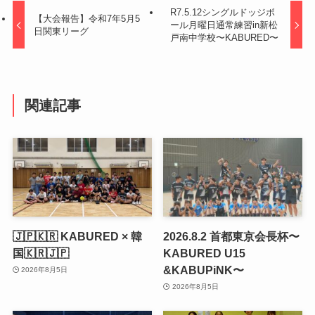
R7.5.12シングルドッジボ
【大会報告】令和7年5月5
ール月曜日通常練習in新松
日関東リーグ
戸南中学校〜KABURED〜
関連記事
🇯🇵🇰🇷 KABURED × 韓
2026.8.2 首都東京会長杯〜
国🇰🇷🇯🇵
KABURED U15
&KABUPiNK〜
2026年8月5日
2026年8月5日